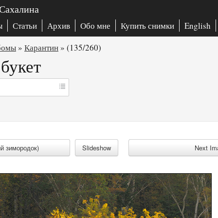
 Сахалина
ы
Статьи
Архив
Обо мне
Купить снимки
English
бомы
»
Карантин
»
(135/260)
букет
ый зимородок)
Slideshow
Next Im