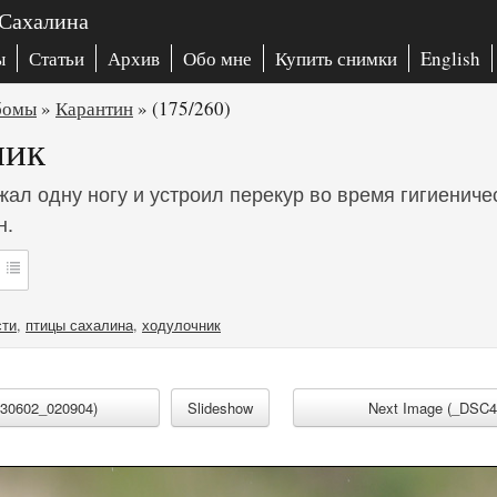
 Сахалина
ы
Статьи
Архив
Обо мне
Купить снимки
English
бомы
»
Карантин
»
(175/260)
ник
ал одну ногу и устроил перекур во время гигиеничес
н.
сти
,
птицы сахалина
,
ходулочник
130602_020904)
Slideshow
Next Image (_DSC4