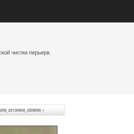
кой чистки перьерв.
209_20130602_020858) »