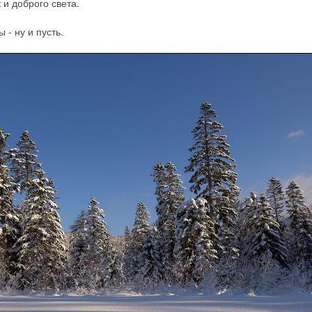
 и доброго света.
 - ну и пусть.