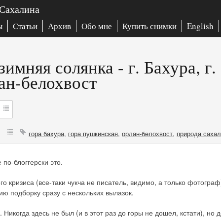
 Сахалина
ы
Статьи
Архив
Обо мне
Купить снимки
English
зимняя солянка - г. Бахура, г
ан-белохвост
гора бахура
,
гора пушкинская
,
орлан-белохвост
,
природа саха
е по-блоггерски это.
о кризиса (все-таки чукча не писатель, видимо, а только фотограф
 подборку сразу с нескольких вылазок.
. Никогда здесь не был (и в этот раз до горы не дошел, кстати), но